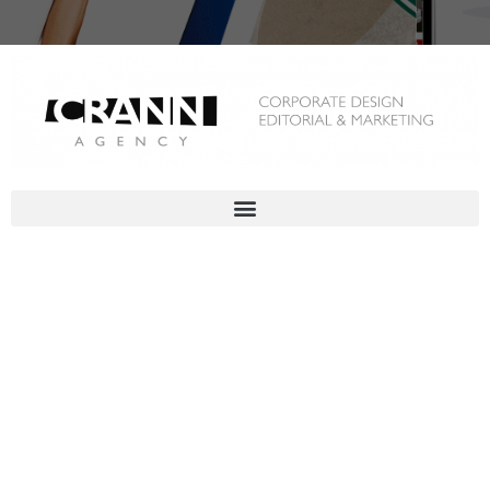
Branding
Diseño y producción de stands |
implementación integral y montaje |
Producción de ferias y eventos
corporativos
Click Here